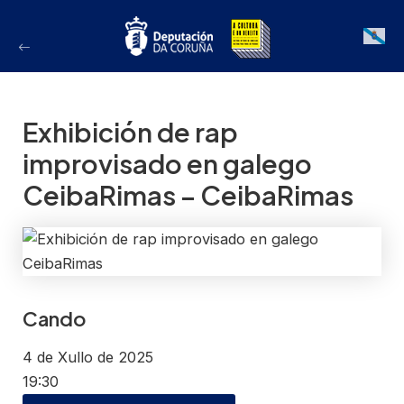
Ir
ao
Galician
contido
Exhibición de rap
improvisado en galego
CeibaRimas – CeibaRimas
Cando
4 de Xullo de 2025
19:30