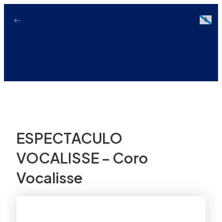
Ir
ao
Galici
contido
ESPECTACULO
VOCALISSE – Coro
Vocalisse