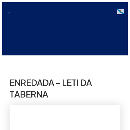
Ir
ao
Galici
contido
ENREDADA – LETI DA
TABERNA