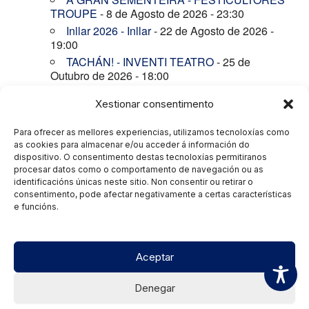
TROUPE
- 8 de Agosto de 2026 - 23:30
Inllar 2026 - Inllar
- 22 de Agosto de 2026 -
19:00
TACHÁN! - INVENTI TEATRO
- 25 de
Outubro de 2026 - 18:00
ROGELIO 3. LA FÊTE - ASSIRCÓPATAS
- 8
Xestionar consentimento
de Novembro de 2026 - 18:00
AS MINAS DO REI SALOMÓN - TEATRO
Para ofrecer as mellores experiencias, utilizamos tecnoloxías como
GHAZAFELHOS
- 15 de Novembro de 2026 -
as cookies para almacenar e/ou acceder á información do
18:00
dispositivo. O consentimento destas tecnoloxías permitiranos
CARAPUCHIÑA - PEDRAS DE CARTÓN
-
procesar datos como o comportamento de navegación ou as
29 de Novembro de 2026 - 18:00
identificacións únicas neste sitio. Non consentir ou retirar o
consentimento, pode afectar negativamente a certas características
O Mecánico - Dani García
- 13 de Decembro
e funcións.
de 2026 - 18:00
Aceptar
Denegar