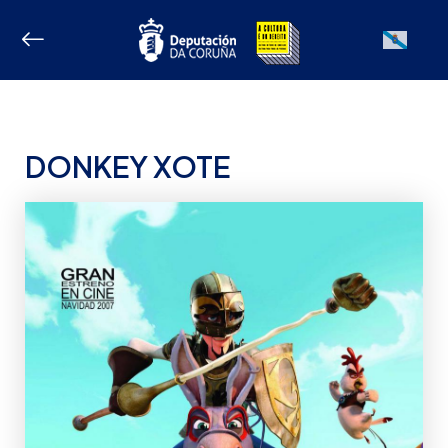
Ir
ao
Galician
contido
DONKEY XOTE