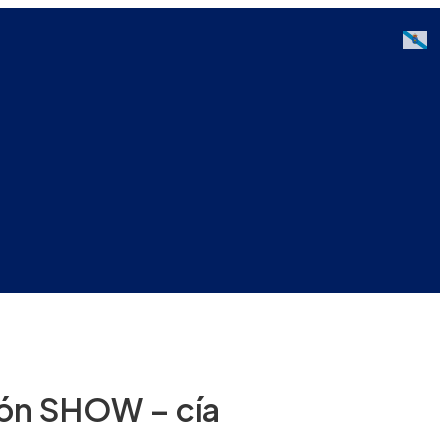
Galici
ón SHOW – cía