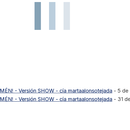
N! - Versión SHOW - cía martaalonsotejada
- 5 de
N! - Versión SHOW - cía martaalonsotejada
- 31 d