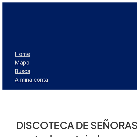
Ir
ao
contido
Home
Mapa
Busca
A miña conta
DISCOTECA DE SEÑORAS…