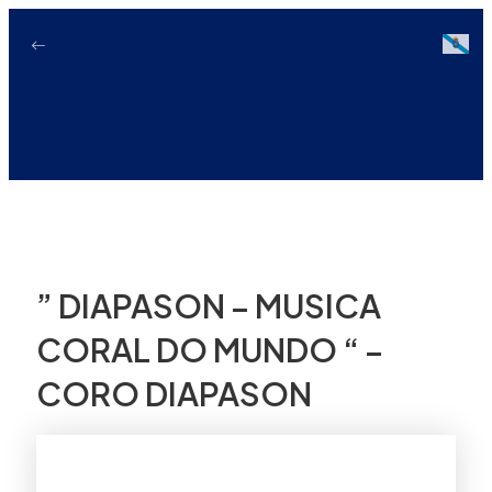
Ir
ao
Galici
contido
” DIAPASON – MUSICA
CORAL DO MUNDO “ –
CORO DIAPASON