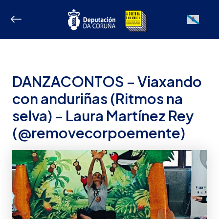
Ir
ao
Galician
contido
DANZACONTOS – Viaxando
con anduriñas (Ritmos na
selva) – Laura Martínez Rey
(@removecorpoemente)