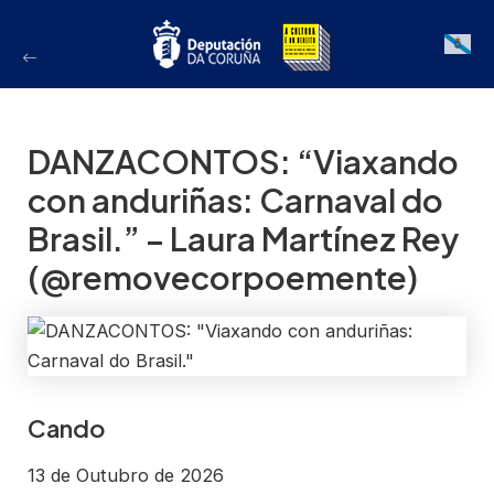
Ir
ao
Galician
contido
DANZACONTOS: “Viaxando
con anduriñas: Carnaval do
Brasil.” – Laura Martínez Rey
(@removecorpoemente)
Cando
13 de Outubro de 2026