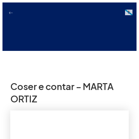
Ir
ao
Galici
contido
Coser e contar – MARTA
ORTIZ