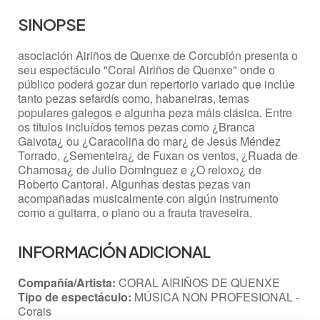
SINOPSE
asociación Airiños de Quenxe de Corcubión presenta o
seu espectáculo "Coral Airiños de Quenxe" onde o
público poderá gozar dun repertorio variado que inclúe
tanto pezas sefardís como, habaneiras, temas
populares galegos e algunha peza máis clásica. Entre
os títulos incluídos temos pezas como ¿Branca
Gaivota¿ ou ¿Caracoliña do mar¿ de Jesús Méndez
Torrado, ¿Sementeira¿ de Fuxan os ventos, ¿Ruada de
Chamosa¿ de Julio Dominguez e ¿O reloxo¿ de
Roberto Cantoral. Algunhas destas pezas van
acompañadas musicalmente con algún instrumento
como a guitarra, o piano ou a frauta traveseira.
INFORMACIÓN ADICIONAL
Compañía/Artista:
CORAL AIRIÑOS DE QUENXE
Tipo de espectáculo:
MÚSICA NON PROFESIONAL -
Corais