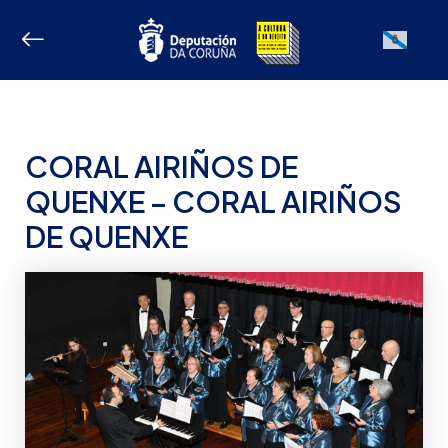
Ir
ao
Galician
contido
CORAL AIRIÑOS DE
QUENXE – CORAL AIRIÑOS
DE QUENXE