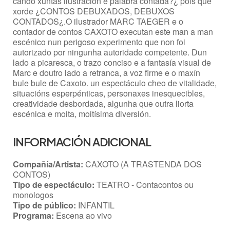
cando xuntas ilustración e palabra contada?¿ pois que
xorde ¿CONTOS DEBUXADOS, DEBUXOS
CONTADOS¿.O ilustrador MARC TAEGER e o
contador de contos CAXOTO executan este man a man
escénico nun perigoso experimento que non foi
autorizado por ningunha autoridade competente. Dun
lado a picaresca, o trazo conciso e a fantasía visual de
Marc e doutro lado a retranca, a voz firme e o maxín
bule bule de Caxoto. un espectáculo cheo de vitalidade,
situacións esperpénticas, personaxes inesquecibles,
creatividade desbordada, algunha que outra liorta
escénica e moita, moitísima diversión.
INFORMACIÓN ADICIONAL
Compañía/Artista:
CAXOTO (A TRASTENDA DOS
CONTOS)
Tipo de espectáculo:
TEATRO - Contacontos ou
monologos
Tipo de público:
INFANTIL
Programa:
Escena ao vivo