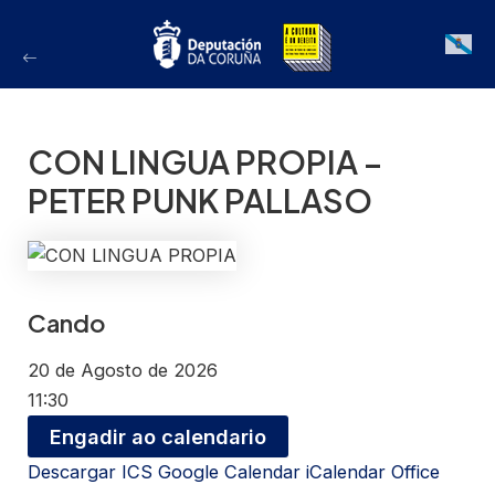
Ir
ao
Galician
contido
CON LINGUA PROPIA –
PETER PUNK PALLASO
Cando
20 de Agosto de 2026
11:30
Engadir ao calendario
Descargar ICS
Google Calendar
iCalendar
Office