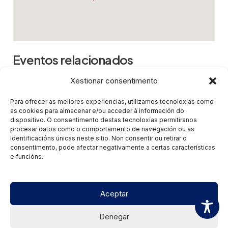
Eventos relacionados
Xestionar consentimento
Combina - Dani Polo
- 10 de Outubro de 2026
- 19:00
Para ofrecer as mellores experiencias, utilizamos tecnoloxías como
Combina - Dani Polo
- 17 de Outubro de 2026
as cookies para almacenar e/ou acceder á información do
- 20:00
dispositivo. O consentimento destas tecnoloxías permitiranos
Combina - Dani Polo
- 18 de Outubro de 2026
procesar datos como o comportamento de navegación ou as
- 18:00
identificacións únicas neste sitio. Non consentir ou retirar o
consentimento, pode afectar negativamente a certas características
Combina - Dani Polo
- 2 de Xaneiro de 2027 -
e funcións.
17:30
Aceptar
Denegar