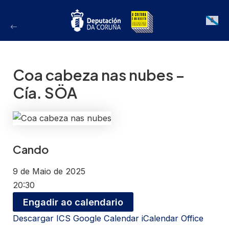
Ir
ao
Galician
contido
Coa cabeza nas nubes –
Cía. SÖA
Cando
9 de Maio de 2025
20:30
Engadir ao calendario
Descargar ICS
Google Calendar
iCalendar
Office