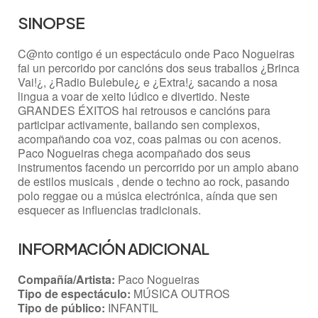
SINOPSE
C@nto contigo é un espectáculo onde Paco Nogueiras
fai un percorido por cancións dos seus traballos ¿Brinca
Vai!¿, ¿Radio Bulebule¿ e ¿Extra!¿ sacando a nosa
lingua a voar de xeito lúdico e divertido. Neste
GRANDES ÉXITOS hai retrousos e cancións para
participar activamente, bailando sen complexos,
acompañando coa voz, coas palmas ou con acenos.
Paco Nogueiras chega acompañado dos seus
instrumentos facendo un percorrido por un amplo abano
de estilos musicais , dende o techno ao rock, pasando
polo reggae ou a música electrónica, aínda que sen
esquecer as influencias tradicionais.
INFORMACIÓN ADICIONAL
Compañía/Artista:
Paco Nogueiras
Tipo de espectáculo:
MÚSICA OUTROS
Tipo de público:
INFANTIL