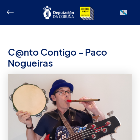
Ir
ao
Galician
contido
C@nto Contigo – Paco
Nogueiras