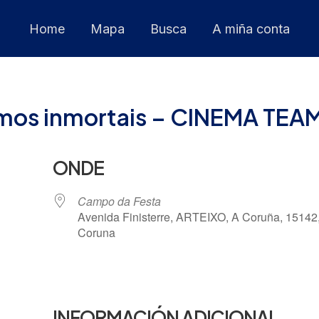
Home
Mapa
Busca
A miña conta
mos inmortais – CINEMA TEA
ONDE
Campo da Festa
Avenida Finisterre, ARTEIXO, A Coruña, 15142
Coruna
 Calendar
iCalendar
INFORMACIÓN ADICIONAL