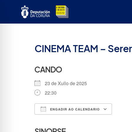
Ir
ao
contido
CINEMA TEAM – Sere
CANDO
23 de Xullo de 2025
22:30
ENGADIR AO CALENDARIO
Descargar ICS
Google
SINOPSE