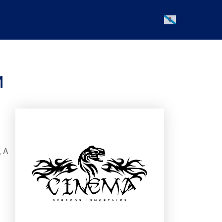
Galician
M
, A
Office 365
Outlook Live