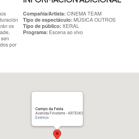
mos
Compañía/Artista:
CINEMA TEAM
duración
Tipo de espectáculo:
MÚSICA OUTROS
arán os
Tipo de público:
XERAL
dade,
Programa:
Escena ao vivo
o sen
idos por
Campo da Festa
Avenida Finisterre - ARTEIXO
Eventos