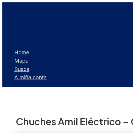
Ir
ao
contido
Home
Mapa
Busca
A miña conta
Chuches Amil Eléctrico –