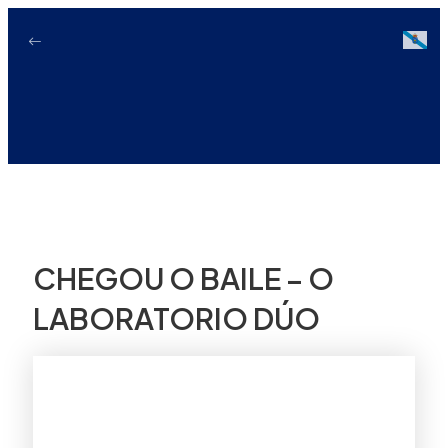
Ir
ao
Galici
contido
CHEGOU O BAILE – O
LABORATORIO DÚO