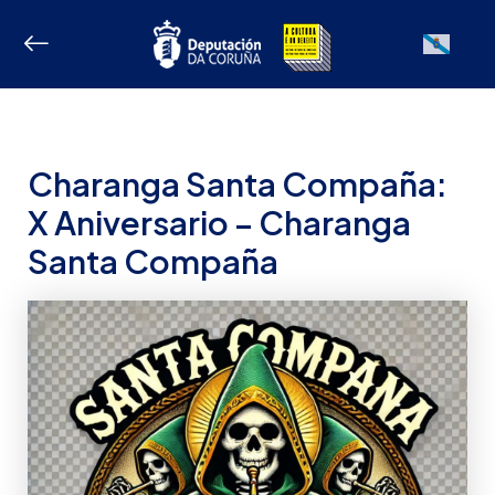
Ir
ao
Galician
contido
Charanga Santa Compaña:
X Aniversario – Charanga
Santa Compaña