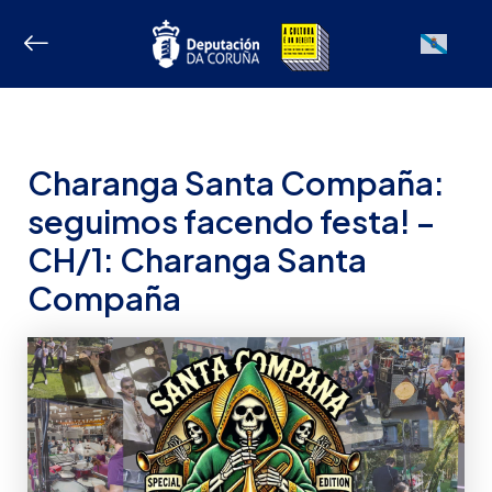
Ir
ao
Galician
contido
Charanga Santa Compaña:
seguimos facendo festa! –
CH/1: Charanga Santa
Compaña