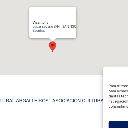
Visantoña
Lugar seoane S/N - SANTISO
Eventos
Para ofrece
para almace
destas tec
TURAL ARGALLEIROS - ASOCIACION CULTURAL ARGALL
navegación 
consentimen