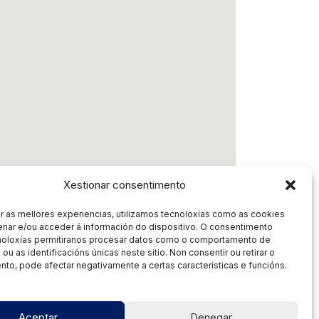
Xestionar consentimento
r as mellores experiencias, utilizamos tecnoloxías como as cookies
nar e/ou acceder á información do dispositivo. O consentimento
noloxías permitiranos procesar datos como o comportamento de
EIROS
- 10 de Outubro de 2026 - 13:30
ou as identificacións únicas neste sitio. Non consentir ou retirar o
to, pode afectar negativamente a certas características e funcións.
Aceptar
Denegar