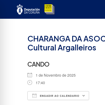
Ir
ao
contido
CHARANGA DA ASOCI
Cultural Argalleiros
CANDO
1 de Novembro de 2025
17:40
ENGADIR AO CALENDARIO
Descargar ICS
Google