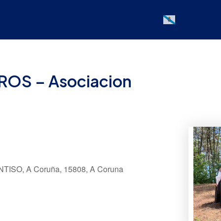
Galician
OS – Asociacion
NTISO, A Coruña, 15808, A Coruna
Office 365
Outlook Live