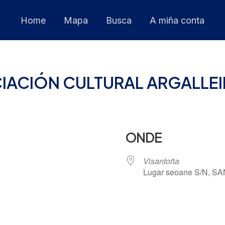
Home
Mapa
Busca
A miña conta
ACIÓN CULTURAL ARGALLEIR
ONDE
Visantoña
Lugar seoane S/N, SA
 Calendar
iCalendar