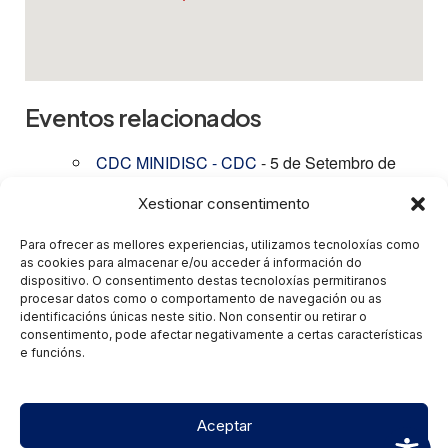
Eventos relacionados
CDC MINIDISC - CDC
- 5 de Setembro de
2026 - 22:00
Xestionar consentimento
MACRO CDC - CDC
- 5 de Decembro de
2026 - 20:30
Para ofrecer as mellores experiencias, utilizamos tecnoloxías como
CDC TRUCK DJ - CDC
- 11 de Decembro de
as cookies para almacenar e/ou acceder á información do
2026 - 20:00
dispositivo. O consentimento destas tecnoloxías permitiranos
CDC VISUAL - CDC
- 5 de Febreiro de 2027 -
procesar datos como o comportamento de navegación ou as
21:00
identificacións únicas neste sitio. Non consentir ou retirar o
consentimento, pode afectar negativamente a certas características
CDC TRUCK DJ - CDC
- 24 de Xuño de
e funcións.
2502 - 22:30
Aceptar