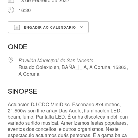
13 de Febreiro de 2027
16:30
ENGADIR AO CALENDARIO
Descargar ICS
Google Calendar
ONDE
Pavillón Municipal de San Vicente
Rúa do Colexio sn, BAÑA_|_ A, A Coruña, 15863,
A Coruna
SINOPSE
Actuación DJ CDC MiniDisc. Escenario 8x4 metros,
21.500w son line array Das Audio, iluminación LED,
beam, fumo, Pantalla LED. É unha discoteca móbil cun
variado surtido musical. Amenizamos festas populares,
eventos dos concellos, e outros organismos. Neste
espectáculo actuamos duás personas. É a gama baixa