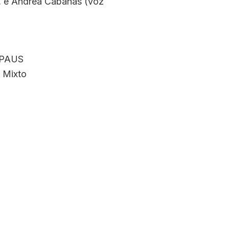
, e Andrea Cabanas (voz
APAUS
 Mixto