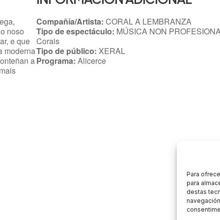
lega,
Compañía/Artista:
CORAL A LEMBRANZA
do noso
Tipo de espectáculo:
MÚSICA NON PROFESIONA
ar, e que
Corais
ca moderna
Tipo de público:
XERAL
conteñan a
Programa:
Alicerce
 mais
Para ofrece
para almace
destas tec
navegación 
consentimen