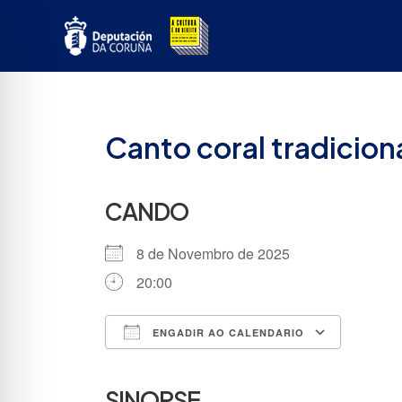
Ir
ao
contido
Canto coral tradici
CANDO
8 de Novembro de 2025
20:00
ENGADIR AO CALENDARIO
Descargar ICS
Google
SINOPSE