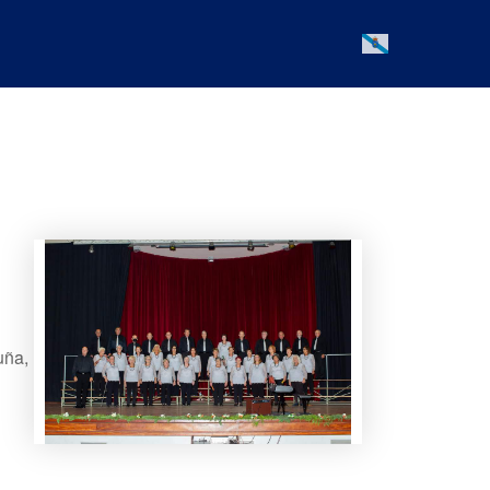
Galician
uña,
Office 365
Outlook Live