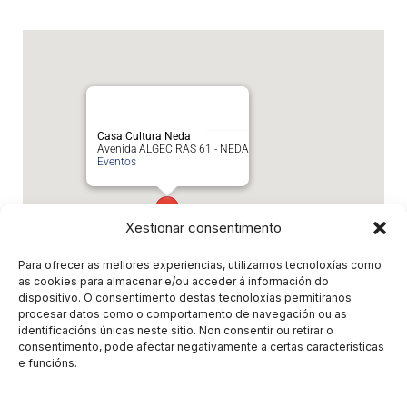
Casa Cultura Neda
Avenida ALGECIRAS 61 - NEDA
Eventos
Xestionar consentimento
Para ofrecer as mellores experiencias, utilizamos tecnoloxías como
as cookies para almacenar e/ou acceder á información do
dispositivo. O consentimento destas tecnoloxías permitiranos
procesar datos como o comportamento de navegación ou as
Eventos relacionados
identificacións únicas neste sitio. Non consentir ou retirar o
consentimento, pode afectar negativamente a certas características
e funcións.
Non hai eventos relacionados