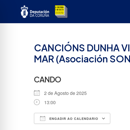
Ir
ao
contido
CANCIÓNS DUNHA VI
MAR (Asociación S
CANDO
2 de Agosto de 2025
13:00
ENGADIR AO CALENDARIO
Descargar ICS
Google