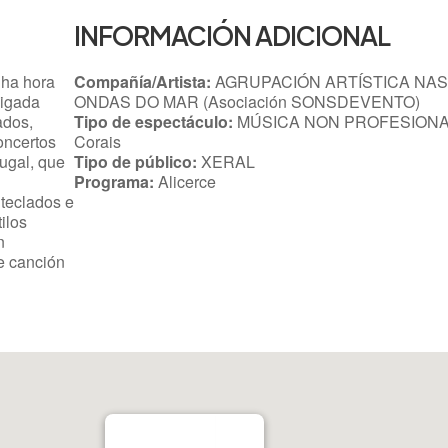
INFORMACIÓN ADICIONAL
nha hora
Compañía/Artista:
AGRUPACIÓN ARTÍSTICA NAS
aigada
ONDAS DO MAR (Asociación SONSDEVENTO)
ados,
Tipo de espectáculo:
MÚSICA NON PROFESIONA
oncertos
Corais
tugal, que
Tipo de público:
XERAL
Programa:
Alicerce
teclados e
ilos
n
e canción