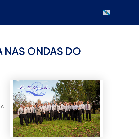
Galician
A NAS ONDAS DO
 A
Office 365
Outlook Live