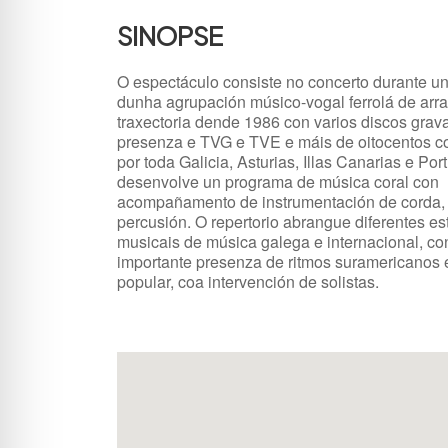
SINOPSE
O espectáculo consiste no concerto durante u
dunha agrupación músico-vogal ferrolá de arr
traxectoria dende 1986 con varios discos grav
presenza e TVG e TVE e máis de oitocentos c
por toda Galicia, Asturias, Illas Canarias e Por
desenvolve un programa de música coral con
acompañamento de instrumentación de corda, 
percusión. O repertorio abrangue diferentes est
musicais de música galega e internacional, co
importante presenza de ritmos suramericanos 
popular, coa intervención de solistas.