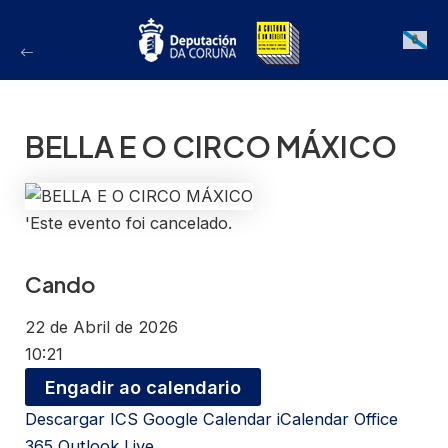
Ir
ao
Galician
contido
BELLA E O CIRCO MÁXICO
'Este evento foi cancelado.
Cando
22 de Abril de 2026
10:21
Engadir ao calendario
Descargar ICS
Google Calendar
iCalendar
Office
365
Outlook Live