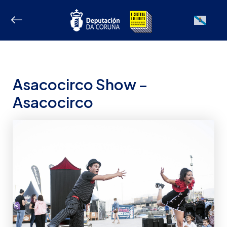
Ir
ao
Galician
contido
Asacocirco Show –
Asacocirco