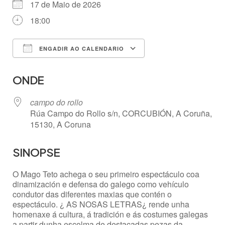
17 de Maio de 2026
18:00
ENGADIR AO CALENDARIO
Descargar ICS
Google Calendar
ONDE
campo do rollo
Rúa Campo do Rollo s/n, CORCUBIÓN, A Coruña,
15130, A Coruna
SINOPSE
O Mago Teto achega o seu primeiro espectáculo coa
dinamización e defensa do galego como vehículo
condutor das diferentes maxias que contén o
espectáculo. ¿ AS NOSAS LETRAS¿ rende unha
homenaxe á cultura, á tradición e ás costumes galegas
a partir dunha escolma de destacadas pezas da