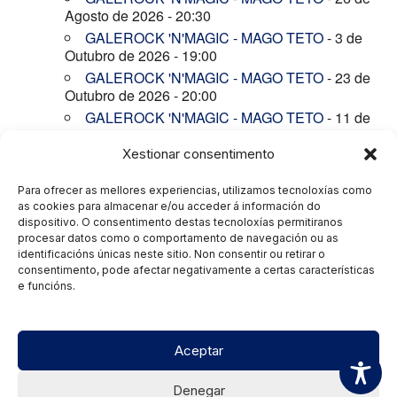
Agosto de 2026 - 20:30
GALEROCK 'N'MAGIC - MAGO TETO
- 3 de
Outubro de 2026 - 19:00
GALEROCK 'N'MAGIC - MAGO TETO
- 23 de
Outubro de 2026 - 20:00
GALEROCK 'N'MAGIC - MAGO TETO
- 11 de
Decembro de 2026 - 20:00
Xestionar consentimento
A MAXIA DAS NOSAS LETRAS GALEGAS -
MAGO TETO
- 22 de Decembro de 2026 - 17:00
Para ofrecer as mellores experiencias, utilizamos tecnoloxías como
GALEROCK 'N'MAGIC - MAGO TETO
- 26 de
as cookies para almacenar e/ou acceder á información do
Decembro de 2026 - 19:00
dispositivo. O consentimento destas tecnoloxías permitiranos
GALEROCK 'N'MAGIC - MAGO TETO
- 30 de
procesar datos como o comportamento de navegación ou as
Decembro de 2026 - 19:00
identificacións únicas neste sitio. Non consentir ou retirar o
consentimento, pode afectar negativamente a certas características
GALEROCK 'N'MAGIC - MAGO TETO
- 8 de
e funcións.
Xaneiro de 2027 - 20:00
Aceptar
Denegar