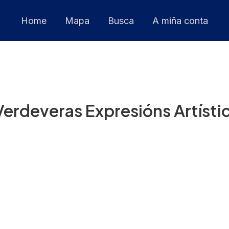
Home
Mapa
Busca
A miña conta
erdeveras Expresións Artísti