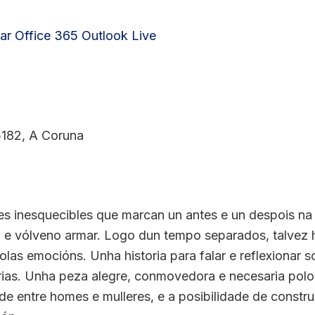
ar
Office 365
Outlook Live
5182, A Coruna
res inesquecibles que marcan un antes e un despois n
 e vólveno armar. Logo dun tempo separados, talvez h
olas emocións. Unha historia para falar e reflexionar
rias. Unha peza alegre, conmovedora e necesaria polo
ade entre homes e mulleres, e a posibilidade de constr