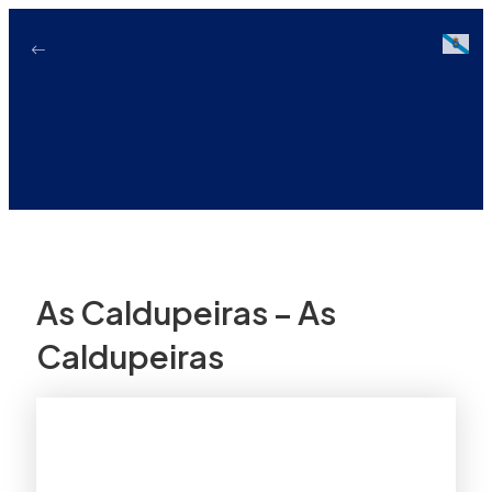
Ir
ao
Galici
contido
As Caldupeiras – As
Caldupeiras