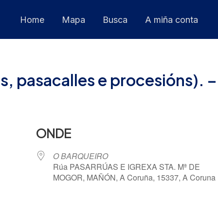
Home
Mapa
Busca
A miña conta
, pasacalles e procesións). –
ONDE
O BARQUEIRO
Rúa PASARRÚAS E IGREXA STA. Mª DE
MOGOR, MAÑÓN, A Coruña, 15337, A Coruna
 Calendar
iCalendar