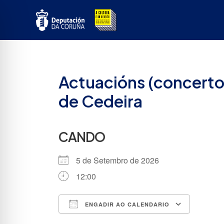
Ir
ao
contido
Actuacións (concertos
de Cedeira
CANDO
5 de Setembro de 2026
12:00
ENGADIR AO CALENDARIO
Descargar ICS
Google