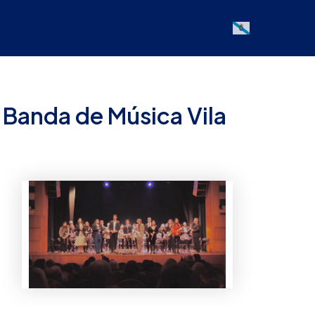
Galician
 Banda de Música Vila
Office 365
Outlook Live