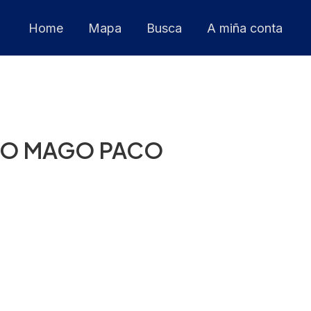
Home
Mapa
Busca
A miña conta
– O MAGO PACO