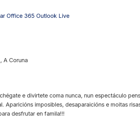
ar
Office 365
Outlook Live
1, A Coruna
chégate e divirtete coma nunca, nun espectáculo pen
l. Aparicións imposibles, desaparaicións e moitas risa
ara desfrutar en famila!!!