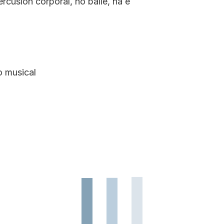
cusión corporal, no baile, na e
 musical