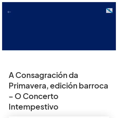
Ir
ao
Galici
contido
A Consagración da
Primavera, edición barroca
– O Concerto
Intempestivo