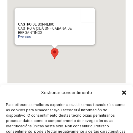
CASTRO DE BORNEIRO
CASTRO A CIDÁ SN - CABANA DE
BERGANTIÑOS
Eventos
Eventos relacionados
Xestionar consentimento
Para ofrecer as mellores experiencias, utilizamos tecnoloxías como
5.0 - SUE MORENO
- 11 de Agosto de 2026 -
as cookies para almacenar e/ou acceder á información do
20:30
dispositivo. O consentimento destas tecnoloxías permitiranos
5.0 - SUE MORENO
- 2 de Outubro de 2026 -
procesar datos como o comportamento de navegación ou as
19:30
identificacións únicas neste sitio. Non consentir ou retirar o
consentimento, pode afectar negativamente a certas características