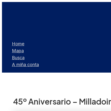
Ir
ao
contido
Home
Mapa
Busca
A miña conta
45º Aniversario – Milladoi