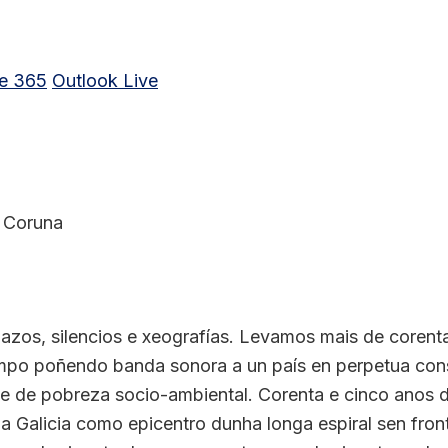
ce 365
Outlook Live
A Coruna
zos, silencios e xeografías. Levamos mais de corenta
po poñendo banda sonora a un país en perpetua const
 e de pobreza socio-ambiental. Corenta e cinco anos 
a Galicia como epicentro dunha longa espiral sen fro