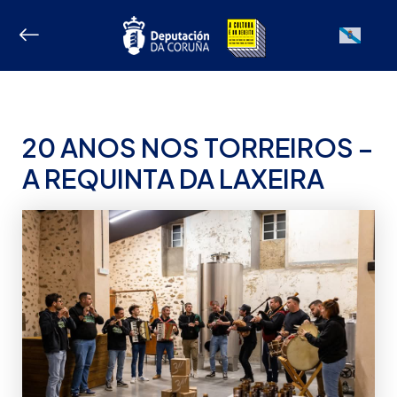
Ir
ao
Galician
contido
20 ANOS NOS TORREIROS –
A REQUINTA DA LAXEIRA