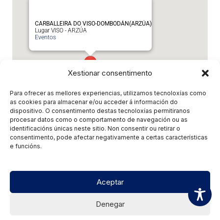
CARBALLEIRA DO VISO-DOMBODÁN(ARZÚA)
Lugar VISO - ARZÚA
Eventos
Xestionar consentimento
Para ofrecer as mellores experiencias, utilizamos tecnoloxías como
as cookies para almacenar e/ou acceder á información do
dispositivo. O consentimento destas tecnoloxías permitiranos
procesar datos como o comportamento de navegación ou as
Eventos relacionados
identificacións únicas neste sitio. Non consentir ou retirar o
consentimento, pode afectar negativamente a certas características
e funcións.
Non hai eventos relacionados
Aceptar
Denegar