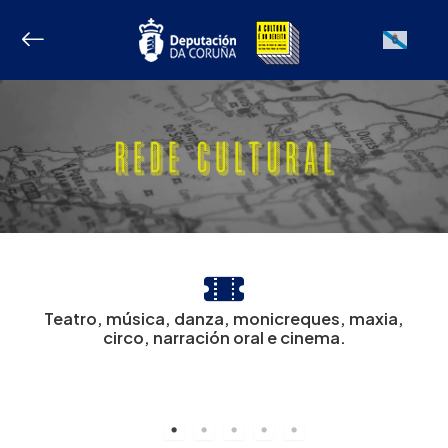
Ir
ao
Galician
contido
Teatro, música, danza, monicreques, maxia,
circo, narración oral e cinema.
m